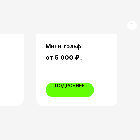
Мини-гольф
от 5 000 ₽
отовыми
иятии!
Мини-гольф — это аттракцион,
сделать
где игроки управляют мячиком,
ПОДРОБНЕЕ
мять!
преодолевая препятствия на
извилистом поле, наслаждаясь
атмосферой соревнования и
азарта.