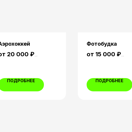
Аэрохоккей
Фотобудка
от 20 000 ₽
от 15 000 ₽
Аэрохоккей — классика,
Поразите своих гостей г
знакомая детям и горячо
фотографиями на меропр
любимая взрослыми.
Каждый может подойти и 
ПОДРОБНЕЕ
ПОДРОБНЕЕ
Беспроигрышный вариант, если
себе фотокарточку на па
не хочется рисковать с
незнакомыми аттракционами.