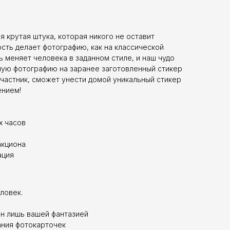
я крутая штука, которая никого не оставит
ость делает фотографию, как на классической
 меняет человека в заданном стиле, и наш чудо
ную фотографию на заранее заготовленный стикер
участник, сможет унести домой уникальный стикер
ением!
х часов
акциона
ация
еловек.
н лишь вашей фантазией
ния фотокарточек